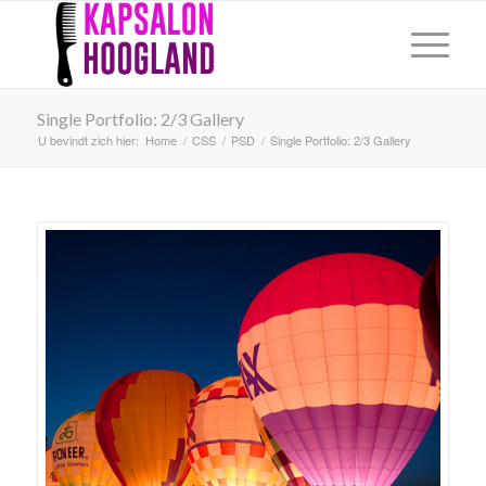
Single Portfolio: 2/3 Gallery
U bevindt zich hier:
Home
/
CSS
/
PSD
/
Single Portfolio: 2/3 Gallery