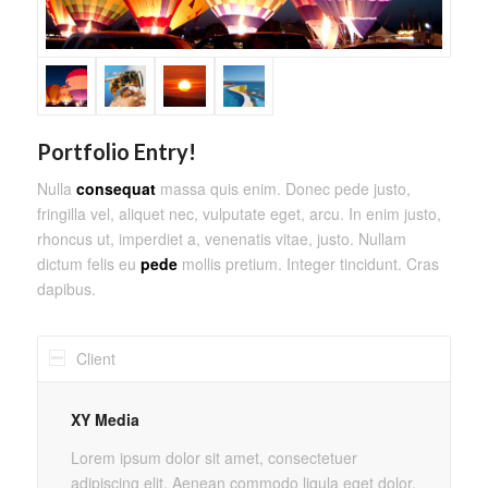
Portfolio Entry!
Nulla
consequat
massa quis enim. Donec pede justo,
fringilla vel, aliquet nec, vulputate eget, arcu. In enim justo,
rhoncus ut, imperdiet a, venenatis vitae, justo. Nullam
dictum felis eu
pede
mollis pretium. Integer tincidunt. Cras
dapibus.
Client
XY Media
Lorem ipsum dolor sit amet, consectetuer
adipiscing elit. Aenean commodo ligula eget dolor.