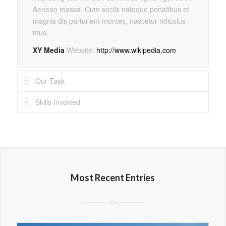
Aenean massa. Cum sociis natoque penatibus et
magnis dis parturient montes, nascetur ridiculus
mus.
XY Media
Website:
http://www.wikipedia.com
Our Task
Skills Involved
Most Recent Entries