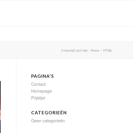
U bevindt zich hier:
Home
/
HTML
PAGINA’S
Contact
Homepage
Prijslijst
CATEGORIEËN
Geen categorieën